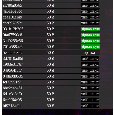
af780a8565
50 ₴
твій шанс
4a51e5e5cd
50 ₴
твій шанс
caa11031a9
50 ₴
твій шанс
cae6978f7c
50 ₴
твій шанс
931b12b305
50 ₴
зірвав куш
9fa67590c8
50 ₴
зірвав куш
3ad9255e56
50 ₴
зірвав куш
701a588ac6
50 ₴
зірвав куш
5eadda63d2
50 ₴
поразка
3d7019ad0d
50 ₴
твій шанс
1903e31767
50 ₴
твій шанс
349564f8f7
50 ₴
твій шанс
84da8d8535
50 ₴
твій шанс
fcf73991f7
50 ₴
твій шанс
bbc2e4e451
50 ₴
твій шанс
6d1e3a8ef0
50 ₴
твій шанс
6ec0f64e95
50 ₴
твій шанс
bf9718af9b
50 ₴
твій шанс