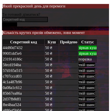
Який прекрасний день для перемоги
Ти готовий дізнатися?
Я в темі
Кількість крутих призів обмежено, лови момент
Секретний код
Куш
Пройдено
Статус
44d80d7432
50 ₴
зірвав куш
990f1dd5e6
50 ₴
зірвав куш
231914186c
50 ₴
поразка
5fecd194ba
50 ₴
твій шанс
57d165a515
50 ₴
твій шанс
c707cccd03
50 ₴
твій шанс
4c1a487b96
50 ₴
твій шанс
0a08a1c612
50 ₴
твій шанс
85b67ea86a
50 ₴
твій шанс
2d37fb8df1
50 ₴
твій шанс
fbe4baa524
50 ₴
твій шанс
a886ef5b04
50 ₴
твій шанс